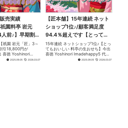
販売実績
【匠本舗】15年連続 ネット
都祇園料亭 岩元
ショップ1位♪/顧客満足度
4人前♪】早期割引
94.4％超えです【とっても
まで【最終割引
おいしい 料亭の生おせち】
1【祇園 岩元「匠」3～
15年連続 ネットショップ1位♪【とっ
引18,800円が
てもおいしい 料亭の生おせち】今出
が15,200円♪】出
早期割引第3弾 最大21,200
 喜徳 Yoshinori
喜徳 Yoshinori Imadehappy5 代表
だけの とっても
円OFF♪12/10まで【京都祇
py5 代表プロフィール
プロフィール1986年 上智大学経済
2025.09.05
2026.03.07
2025.09.05
2026.03.07
大学経済学部卒業｡1986
学部卒業｡1986年（株）丸井入社｡イ
料亭の生おせちで
園 岩元 三段重 匠 18,800円
入社｡インテリアコーデ
ンテリアコーディネータ－､インザル
品が出始めてい
が15,200円♪】〈2025.12月
ーム...
ぞお早めに♪】
NEW〉
2月 NEW〉