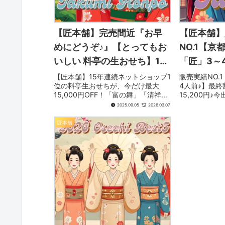
【匠本舗】完売間近『お早
【匠本舗】
めにどうぞ♪』【とってもお
NO.1【京
いしい 料亭の生おせち】15
「匠」3～
年連続 ネットショップ1位
で12/10
【匠本舗】15年連続ネットショップ1
販売実績NO.
位の料亭生おせちが、今だけ最大
4人前♪】最終割
♪【最終割引き お届け希望日
18,800円
15,000円OFF！「富の舞」「清祥」
15,200円♪今出
指定ナシで 最大15,000円
して並べる
など人気商品が最終割引＆完売間
Imadehap
2025.09.05
2026.03.07
近。お届け希望日指定なしでお得に
1986年 上智
OFF♪】 『富の舞（祇園 華
おいしい 
注文できます。
年（株）丸井
匠本舗
舞）4～5人前 が15,000円
す【完売商
ィネ...
OFF』『清祥（京都東山 は
ます どう
り清）3～4人前 が8,000円
〈2025.1
OFF』〈2025.12月 NEW〉