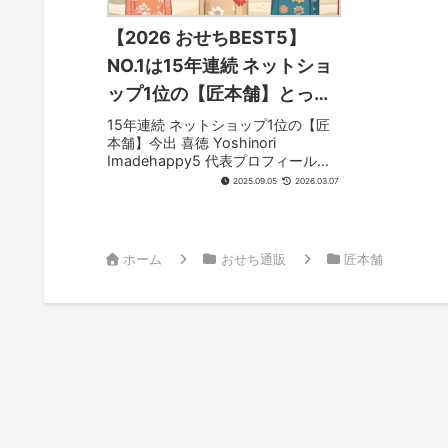
【2026 おせちBEST5】
NO.1は15年連続 ネットショ
ップ1位の【匠本舗】とって
もおいしい料亭の生おせち
15年連続 ネットショップ1位の【匠
本舗】今出 喜徳 Yoshinori
【12/10まで 早期割引実施中
Imadehappy5 代表プロフィール
最大21,200円OFF♪】京都祇
1986年 上智大学経済学部卒業｡1986
2025.09.05
2026.03.07
年（株）丸井入社｡インテリアコーデ
園 岩元 三段重 匠 18,800円
ィネータ－､インザルーム 店舗店長､
が15,200円♪〈2025.12月
無印良品 店舗...
ホーム
おせち通販
匠本舗
NEW〉