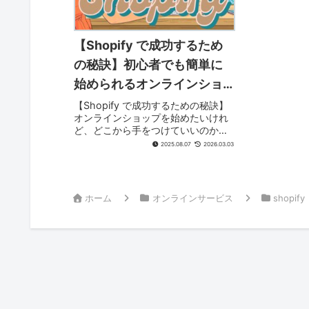
【Shopify で成功するため
の秘訣】初心者でも簡単に
始められるオンラインショ
ップの作り方【BASICプラ
【Shopify で成功するための秘訣】
オンラインショップを始めたいけれ
ン】年払いなら25％OFF♪の
ど、どこから手をつけていいのかわ
43,800円（1月あたり3,650
からない。そんなあなたにぴったり
2025.08.07
2026.03.03
のガイドがここにあります。
円）【最初の3ｹ月間は なん
「Shopifyで成功するための秘訣」
と150円/月♪】で超お得です
は、初心者でも簡単に始められるオ
ンライン...
ホーム
オンラインサービス
shopify
♪〈2026.3月 NEW〉