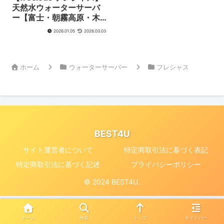
天然水ウォーターサーバ
ー【富士・朝霧高原・木
曾よりおいしい天然水を
2026.01.05
2026.03.03
直送】今ならお水1箱分無
料♪【乗換えで最大
16,500円キャッシュバッ
ク♪】パパ・ママプランな
ホーム
ウォーターサーバー
フレシャス
ら最大17,000円キャッシ
ュバック♪〈2026.3月
NEW〉
BEST4U
サイト運営者について
特定商取引法に基づく表記
特定商取引法に基づく記述
プライバシーポリシー
© 2024 BEST4U.
特定商取引法に基づく表記
|
プライバシーポリシー
ホーム
検索
トップ
サイドバー