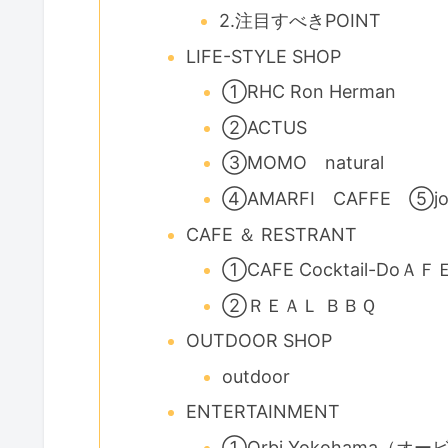
2.注目すべきPOINT
LIFE-STYLE SHOP
①RHC Ron Herman
②ACTUS
③MOMO natural
④AMARFI CAFFE ⑤journa
CAFE ＆ RESTRANT
①CAFE Cocktail-DoＡ
②ＲＥＡＬ ＢＢＱ
OUTDOOR SHOP
outdoor
ENTERTAINMENT
①Orbi Yokohama（オ