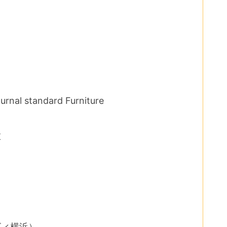
l standard Furniture
ＦＥ
ービィ横浜）