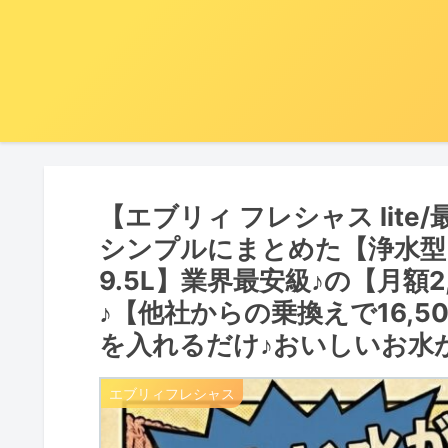
【エブリィ フレシャス lit
シンプルにまとめた【浄水型
9.5L】業界最安級♪の【月額2
♪【他社からの乗換えで16,
を入れるだけ♪おいしいお水が飲
エブリィフレシャス