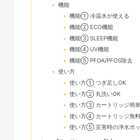
機能
機能① 冷温水が使える
機能② ECO機能
機能③ SLEEP機能
機能④ UV機能
機能⑤ PFOA/PFOS除去
使い方
使い方① つぎ足しOK
使い方② 丸洗いOK
使い方③ カートリッジ簡
使い方④ カートリッジ無
使い方⑤ 災害時の浄水ポ